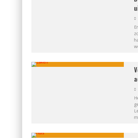
u
Er
zo
h
we
V
a
He
ge
Le
ma