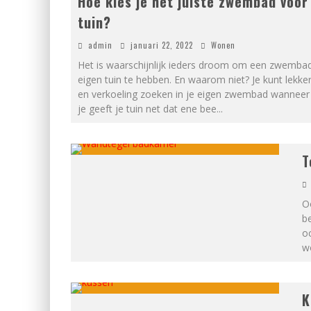
Hoe kies je het juiste zwembad voor
tuin?
admin
januari 22, 2022
Wonen
Het is waarschijnlijk ieders droom om een zwembad
eigen tuin te hebben. En waarom niet? Je kunt lekke
en verkoeling zoeken in je eigen zwembad wanneer j
je geeft je tuin net dat ene bee
...
T
Oo
be
o
wo
K