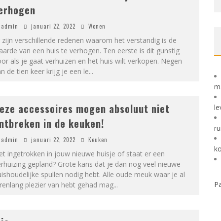
erhogen
admin
januari 22, 2022
Wonen
 zijn verschillende redenen waarom het verstandig is de
arde van een huis te verhogen. Ten eerste is dit gunstig
or als je gaat verhuizen en het huis wilt verkopen. Negen
n de tien keer krijg je een le
...
m
eze accessoires mogen absoluut niet
le
ntbreken in de keuken!
ru
admin
januari 22, 2022
Keuken
k
t ingetrokken in jouw nieuwe huisje of staat er een
rhuizing gepland? Grote kans dat je dan nog veel nieuwe
ishoudelijke spullen nodig hebt. Alle oude meuk waar je al
Pa
renlang plezier van hebt gehad mag
...