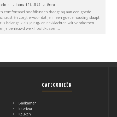
admin
januari 18, 2022
Wonen
en comfortabel hoofdkussen draagt bij aan een goede
chtrust én zorgt ervoor dat je in een goede houding slaapt.
t is belangrijk als je rug- en nekklachten wilt voorkomen.
en je benieuwd welk hoofdkussen
...
CATEGORIEËN
Badkamer
Interieur
Keuken