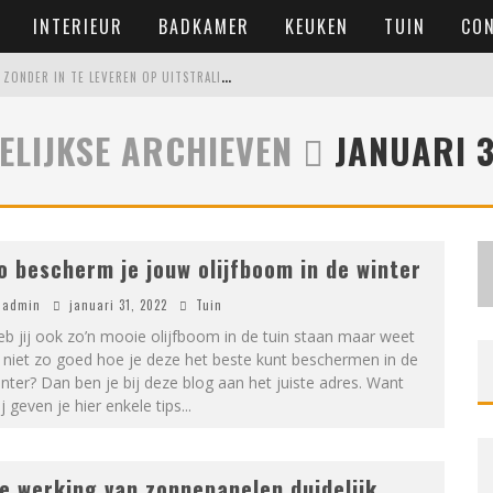
INTERIEUR
BADKAMER
KEUKEN
TUIN
CO
E
EN ONDERHOUDSVRIENDELIJKE TUIN MAKEN ZONDER IN TE LEVEREN OP UITSTRALING
VOOR IEDERE RUIMTE
ELIJKSE ARCHIEVEN
JANUARI 3
 WONING KOOPT
ERSCHIL MAAKT
o bescherm je jouw olijfboom in de winter
admin
januari 31, 2022
Tuin
b jij ook zo’n mooie olijfboom in de tuin staan maar weet
 niet zo goed hoe je deze het beste kunt beschermen in de
nter? Dan ben je bij deze blog aan het juiste adres. Want
j geven je hier enkele tips
...
e werking van zonnepanelen duidelijk