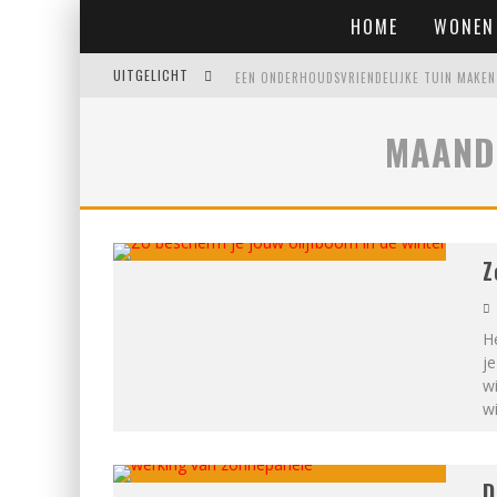
HOME
WONEN
UITGELICHT
EIGENTIJDSE EN STIJLVOLLE PLAFONNIÈRES 
MAAND
WAAR JE OP MOET LETTEN VOORDAT JE EEN
WAAROM PERSOONLIJK MATRASADVIES HET V
Z
He
je
wi
wi
D