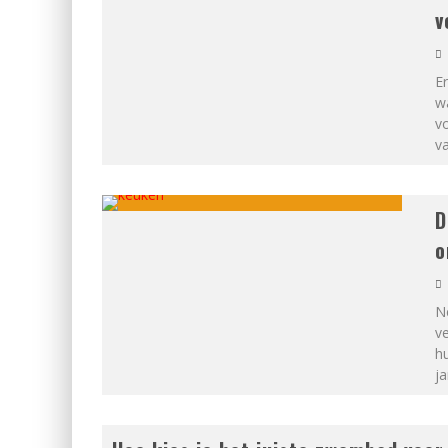
v
Er
wa
vo
va
D
o
Ne
ve
hu
ja