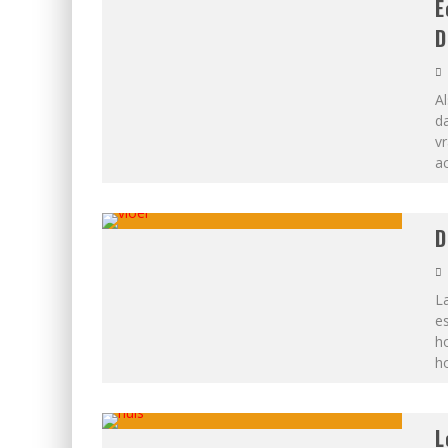
E
D
Al
da
vr
ac
D
La
es
ho
h
L