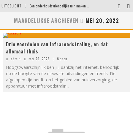
UITGELICHT
Een onderhoudsvriendelijke tuin maken zonder in te leveren op uitstraling
Eigentijdse en stijlvolle plafonnières voor iedere ruimte
MAANDELIJKSE ARCHIEVEN
MEI 20, 2022
Waar je op moet letten voordat je een woning koopt
Waarom persoonlijk matrasadvies het verschil maakt
Drie voordelen van infraroodstraling, en dat
allemaal thuis
admin
mei 20, 2022
Wonen
Hoogstwaarschijnlijk ben jij, dankzij het internet, behoorlijk
op de hoogte van de nieuwste uitvindingen en trends. De
afgelopen tijd heeft, op het gebied van huidverzorging, de
apparatuur met infraroodstralin
...