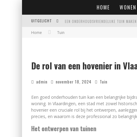
HOME
WONEN
UITGELICHT
Home
Tuin
EIGENTIJDSE EN STIJLVOLLE PLAFONNIÈRES 
WAAR JE OP MOET LETTEN VOORDAT JE EEN
WAAROM PERSOONLIJK MATRASADVIES HET V
De rol van een hovenier in Vla
admin
november 18, 2024
Tuin
Een goed onderhouden tuin kan een belangrijke bijdr
woning. In Vlaardingen, een stad met zowel histori
hovenier een cruciale rol bij het ontwerpen, aanleg
precies, en waarom is deze professional zo belangrij
Het ontwerpen van tuinen