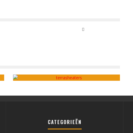
STAPPENPLAN: HET KIEZEN VAN EEN TERRASHEATER
admin
februari 14, 2022
CATEGORIEËN