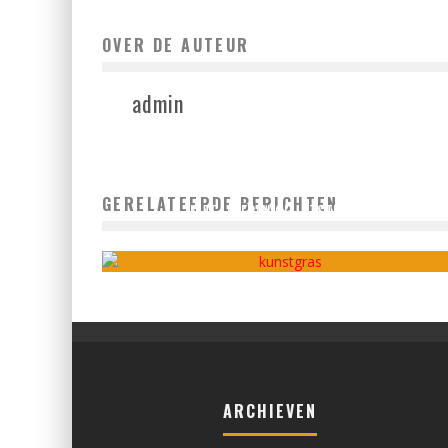
OVER DE AUTEUR
admin
EEN ONDERHOUDSVRIENDELIJKE TUIN MAKEN ZONDER
GERELATEERDE BERICHTEN
IN TE LEVEREN OP UITSTRALING
admin
juli 16, 2026
ARCHIEVEN