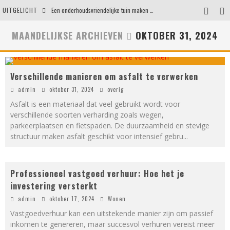
UITGELICHT
Een onderhoudsvriendelijke tuin maken zonder in te leveren op uitstraling
Eigentijdse en stijlvolle plafonnières voor iedere ruimte
MAANDELIJKSE ARCHIEVEN
OKTOBER 31, 2024
Waar je op moet letten voordat je een woning koopt
Waarom persoonlijk matrasadvies het verschil maakt
Verschillende manieren om asfalt te verwerken
admin
oktober 31, 2024
overig
Asfalt is een materiaal dat veel gebruikt wordt voor
verschillende soorten verharding zoals wegen,
parkeerplaatsen en fietspaden. De duurzaamheid en stevige
structuur maken asfalt geschikt voor intensief gebru
...
Professioneel vastgoed verhuur: Hoe het je
investering versterkt
admin
oktober 17, 2024
Wonen
Vastgoedverhuur kan een uitstekende manier zijn om passief
inkomen te genereren, maar succesvol verhuren vereist meer