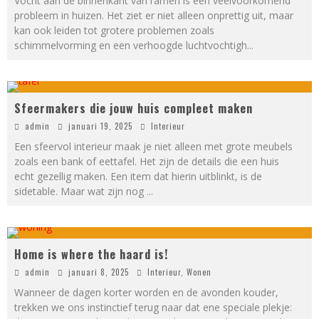
Vocht aan de binnenkant van ramen is een veelvoorkomend
probleem in huizen. Het ziet er niet alleen onprettig uit, maar
kan ook leiden tot grotere problemen zoals
schimmelvorming en een verhoogde luchtvochtigh
...
Sfeermakers die jouw huis compleet maken
admin
januari 19, 2025
Interieur
Een sfeervol interieur maak je niet alleen met grote meubels
zoals een bank of eettafel. Het zijn de details die een huis
echt gezellig maken. Een item dat hierin uitblinkt, is de
sidetable. Maar wat zijn nog
...
Home is where the haard is!
admin
januari 8, 2025
Interieur
,
Wonen
Wanneer de dagen korter worden en de avonden kouder,
trekken we ons instinctief terug naar dat ene speciale plekje: