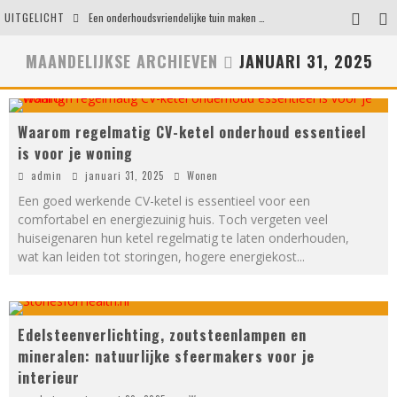
UITGELICHT
Een onderhoudsvriendelijke tuin maken zonder in te leveren op uitstraling
Eigentijdse en stijlvolle plafonnières voor iedere ruimte
MAANDELIJKSE ARCHIEVEN
JANUARI 31, 2025
Waar je op moet letten voordat je een woning koopt
Waarom persoonlijk matrasadvies het verschil maakt
Waarom regelmatig CV-ketel onderhoud essentieel
is voor je woning
admin
januari 31, 2025
Wonen
Een goed werkende CV-ketel is essentieel voor een
comfortabel en energiezuinig huis. Toch vergeten veel
huiseigenaren hun ketel regelmatig te laten onderhouden,
wat kan leiden tot storingen, hogere energiekost
...
Edelsteenverlichting, zoutsteenlampen en
mineralen: natuurlijke sfeermakers voor je
interieur