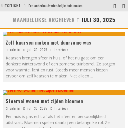
UITGELICHT
Een onderhoudsvriendelijke tuin maken zonder in te leveren op uitstraling
Eigentijdse en stijlvolle plafonnières voor iedere ruimte
MAANDELIJKSE ARCHIEVEN
JULI 30, 2025
Waar je op moet letten voordat je een woning koopt
Waarom persoonlijk matrasadvies het verschil maakt
Zelf kaarsen maken met duurzame was
admin
juli 30, 2025
Interieur
Kaarsen brengen sfeer in huis, of het nu gaat om een
donkere winteravond of een zomerse tuinborrel. Ze zorgen
voor warmte, licht en rust. Steeds meer mensen kiezen
ervoor om zelf kaarsen te maken. Niet alleen
...
Sfeervol wonen met zijden bloemen
admin
juli 30, 2025
Interieur
Een huis is pas echt af als het sfeer en persoonlijkheid
uitstraalt. Bloemen spelen daarbij een belangrijke rol. Ze