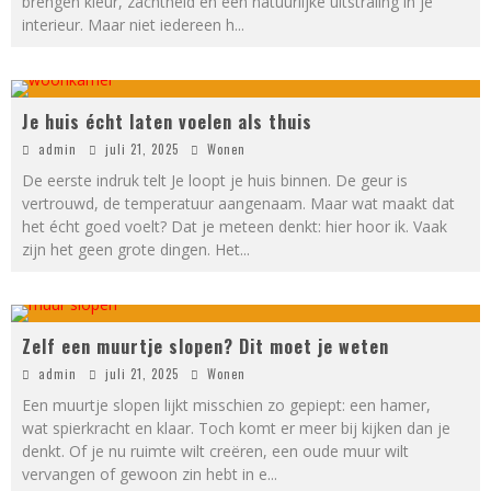
brengen kleur, zachtheid en een natuurlijke uitstraling in je
interieur. Maar niet iedereen h
...
Je huis écht laten voelen als thuis
admin
juli 21, 2025
Wonen
De eerste indruk telt Je loopt je huis binnen. De geur is
vertrouwd, de temperatuur aangenaam. Maar wat maakt dat
het écht goed voelt? Dat je meteen denkt: hier hoor ik. Vaak
zijn het geen grote dingen. Het
...
Zelf een muurtje slopen? Dit moet je weten
admin
juli 21, 2025
Wonen
Een muurtje slopen lijkt misschien zo gepiept: een hamer,
wat spierkracht en klaar. Toch komt er meer bij kijken dan je
denkt. Of je nu ruimte wilt creëren, een oude muur wilt
vervangen of gewoon zin hebt in e
...