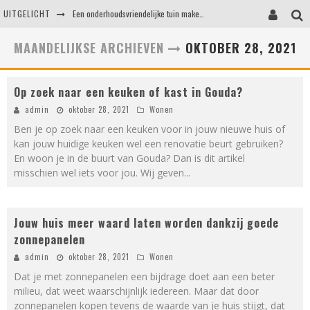
UITGELICHT
Een onderhoudsvriendelijke tuin maken zonder in te leveren op uitstraling
Eigentijdse en stijlvolle plafonnières voor iedere ruimte
MAANDELIJKSE ARCHIEVEN
OKTOBER 28, 2021
Waar je op moet letten voordat je een woning koopt
Op zoek naar een keuken of kast in Gouda?
Waarom persoonlijk matrasadvies het verschil maakt
admin
oktober 28, 2021
Wonen
Ben je op zoek naar een keuken voor in jouw nieuwe huis of
kan jouw huidige keuken wel een renovatie beurt gebruiken?
En woon je in de buurt van Gouda? Dan is dit artikel
misschien wel iets voor jou. Wij geven
...
Jouw huis meer waard laten worden dankzij goede
zonnepanelen
admin
oktober 28, 2021
Wonen
Dat je met zonnepanelen een bijdrage doet aan een beter
milieu, dat weet waarschijnlijk iedereen. Maar dat door
zonnepanelen kopen tevens de waarde van je huis stijgt, dat