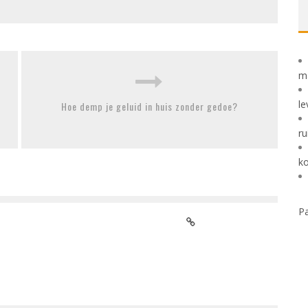
m
le
Hoe demp je geluid in huis zonder gedoe?
ru
k
Pa
EUONYMUS JAPONICUS GREEN SPIRE AANPLANTEN ALS
HAAG