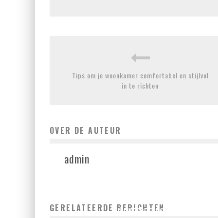
Tips om je woonkamer comfortabel en stijlvol
in te richten
OVER DE AUTEUR
admin
HET HUIS VERGROTEN MET EEN MOOIE SCHUTTING EN
GERELATEERDE BERICHTEN
TUINUITBREIDING