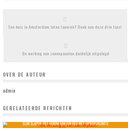
Een huis in Amsterdam laten taxeren? Denk aan deze drie tips!
De werking van zonnepanelen duidelijk uitgelegd
OVER DE AUTEUR
admin
GERELATEERDE BERICHTEN
HOE VERZORG JIJ EEN KAMERPLANT?
admin
september 3, 2021
SLIM SLAPEN: HET GEMAK VAN EEN BED MET OPBERGRUIMTE