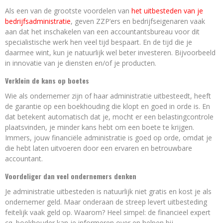
Als een van de grootste voordelen van
het uitbesteden van je
bedrijfsadministratie
, geven ZZP’ers en bedrijfseigenaren vaak
aan dat het inschakelen van een accountantsbureau voor dit
specialistische werk hen veel tijd bespaart. En de tijd die je
daarmee wint, kun je natuurlijk wel beter investeren. Bijvoorbeeld
in innovatie van je diensten en/of je producten.
Verklein de kans op boetes
Wie als ondernemer zijn of haar administratie uitbesteedt, heeft
de garantie op een boekhouding die klopt en goed in orde is. En
dat betekent automatisch dat je, mocht er een belastingcontrole
plaatsvinden, je minder kans hebt om een boete te krijgen.
Immers, jouw financiële administratie is goed op orde, omdat je
die hebt laten uitvoeren door een ervaren en betrouwbare
accountant.
Voordeliger dan veel ondernemers denken
Je administratie uitbesteden is natuurlijk niet gratis en kost je als
ondernemer geld. Maar onderaan de streep levert uitbesteding
feitelijk vaak geld op. Waarom? Heel simpel: de financieel expert
cq. boekhouder kan je informeren over en helpen bij