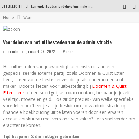
UITGELICHT
Een onderhoudsvriendelijke tuin maken zonder in te leveren op uitstraling
Home
Wonen
Eigentijdse en stijlvolle plafonnières voor iedere ruimte
Waar je op moet letten voordat je een woning koopt
Voordelen van het uitbesteden van de administratie
Waarom persoonlijk matrasadvies het verschil maakt
admin
januari 26, 2022
Wonen
Het uitbesteden van jouw bedrijfsadministratie aan een
gespecialiseerde externe partij, zoals Doomen & Quist Etten-
Leur, is een van de beste keuzes die je als ondernemer kunt
maken. Door te kiezen voor uitbesteding bij
Doomen & Quist
Etten-Leur
of een soortgelijke topaccountant, bespaar je jezelf
veel tijd, moeite en geld. Hoe zit dit precies? Van welke specifieke
voordelen profiteer je als je besluit om jouw administratie cq.
financiële boekhouding uit te laten voeren door een ervaren
accountantsbureau met verstand van zaken? Lees snel verder om
erachter te komen.
Tijd besparen & die nuttiger gebruiken