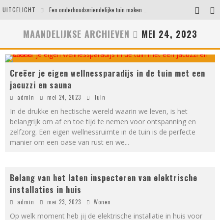
UITGELICHT
Een onderhoudsvriendelijke tuin maken zonder in te leveren op uitstraling
Eigentijdse en stijlvolle plafonnières voor iedere ruimte
MAANDELIJKSE ARCHIEVEN
MEI 24, 2023
Waar je op moet letten voordat je een woning koopt
Waarom persoonlijk matrasadvies het verschil maakt
Creëer je eigen wellnessparadijs in de tuin met een
jacuzzi en sauna
admin
mei 24, 2023
Tuin
In de drukke en hectische wereld waarin we leven, is het
belangrijk om af en toe tijd te nemen voor ontspanning en
zelfzorg. Een eigen wellnessruimte in de tuin is de perfecte
manier om een oase van rust en we
...
Belang van het laten inspecteren van elektrische
installaties in huis
admin
mei 23, 2023
Wonen
Op welk moment heb jij de elektrische installatie in huis voor