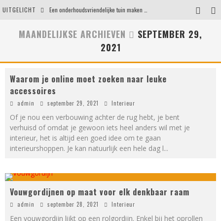
UITGELICHT
Een onderhoudsvriendelijke tuin maken zonder in te leveren op uitstraling
Eigentijdse en stijlvolle plafonnières voor iedere ruimte
MAANDELIJKSE ARCHIEVEN
SEPTEMBER 29,
2021
Waar je op moet letten voordat je een woning koopt
Waarom persoonlijk matrasadvies het verschil maakt
Waarom je online moet zoeken naar leuke
accessoires
admin
september 29, 2021
Interieur
Of je nou een verbouwing achter de rug hebt, je bent
verhuisd of omdat je gewoon iets heel anders wil met je
interieur, het is altijd een goed idee om te gaan
interieurshoppen. Je kan natuurlijk een hele dag l
...
Vouwgordijnen op maat voor elk denkbaar raam
admin
september 28, 2021
Interieur
Een vouwgordijn lijkt op een rolgordijn. Enkel bij het oprollen