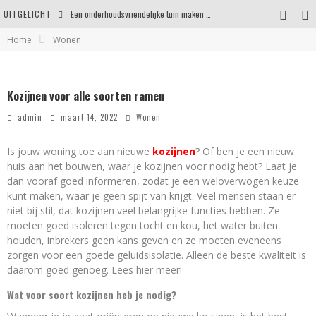
UITGELICHT
Een onderhoudsvriendelijke tuin maken zonder in te leveren op uitstraling
Home
Wonen
Eigentijdse en stijlvolle plafonnières voor iedere ruimte
Waar je op moet letten voordat je een woning koopt
Kozijnen voor alle soorten ramen
Waarom persoonlijk matrasadvies het verschil maakt
admin
maart 14, 2022
Wonen
Is jouw woning toe aan nieuwe
kozijnen
? Of ben je een nieuw
huis aan het bouwen, waar je kozijnen voor nodig hebt? Laat je
dan vooraf goed informeren, zodat je een weloverwogen keuze
kunt maken, waar je geen spijt van krijgt. Veel mensen staan er
niet bij stil, dat kozijnen veel belangrijke functies hebben. Ze
moeten goed isoleren tegen tocht en kou, het water buiten
houden, inbrekers geen kans geven en ze moeten eveneens
zorgen voor een goede geluidsisolatie. Alleen de beste kwaliteit is
daarom goed genoeg. Lees hier meer!
Wat voor soort kozijnen heb je nodig?