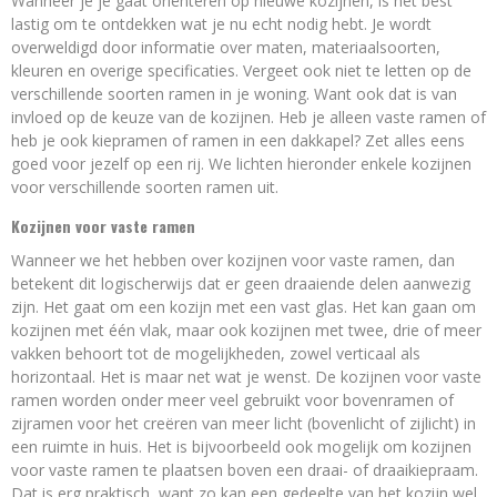
Wanneer je je gaat oriënteren op nieuwe kozijnen, is het best
lastig om te ontdekken wat je nu echt nodig hebt. Je wordt
overweldigd door informatie over maten, materiaalsoorten,
kleuren en overige specificaties. Vergeet ook niet te letten op de
verschillende soorten ramen in je woning. Want ook dat is van
invloed op de keuze van de kozijnen. Heb je alleen vaste ramen of
heb je ook kiepramen of ramen in een dakkapel? Zet alles eens
goed voor jezelf op een rij. We lichten hieronder enkele kozijnen
voor verschillende soorten ramen uit.
Kozijnen voor vaste ramen
Wanneer we het hebben over kozijnen voor vaste ramen, dan
betekent dit logischerwijs dat er geen draaiende delen aanwezig
zijn. Het gaat om een kozijn met een vast glas. Het kan gaan om
kozijnen met één vlak, maar ook kozijnen met twee, drie of meer
vakken behoort tot de mogelijkheden, zowel verticaal als
horizontaal. Het is maar net wat je wenst. De kozijnen voor vaste
ramen worden onder meer veel gebruikt voor bovenramen of
zijramen voor het creëren van meer licht (bovenlicht of zijlicht) in
een ruimte in huis. Het is bijvoorbeeld ook mogelijk om kozijnen
voor vaste ramen te plaatsen boven een draai- of draaikiepraam.
Dat is erg praktisch, want zo kan een gedeelte van het kozijn wel