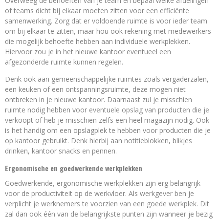
Overweeg de behoeften van je team en bepaal welke afdelingen
of teams dicht bij elkaar moeten zitten voor een efficiënte
samenwerking. Zorg dat er voldoende ruimte is voor ieder team
om bij elkaar te zitten, maar hou ook rekening met medewerkers
die mogelijk behoefte hebben aan individuele werkplekken.
Hiervoor zou je in het nieuwe kantoor eventueel een
afgezonderde ruimte kunnen regelen.
Denk ook aan gemeenschappelijke ruimtes zoals vergaderzalen,
een keuken of een ontspanningsruimte, deze mogen niet
ontbreken in je nieuwe kantoor. Daarnaast zul je misschien
ruimte nodig hebben voor eventuele opslag van producten die je
verkoopt of heb je misschien zelfs een heel magazijn nodig. Ook
is het handig om een opslagplek te hebben voor producten die je
op kantoor gebruikt. Denk hierbij aan notitieblokken, blikjes
drinken, kantoor snacks en pennen.
Ergonomische en goedwerkende werkplekken
Goedwerkende, ergonomische werkplekken zijn erg belangrijk
voor de productiviteit op de werkvloer. Als werkgever ben je
verplicht je werknemers te voorzien van een goede werkplek. Dit
zal dan ook één van de belangrijkste punten zijn wanneer je bezig