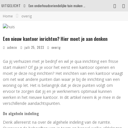
UITGELICHT
Een onderhoudsvriendelijke tuin maken zonder in te leveren op uitstraling
Home
overig
Eigentijdse en stijlvolle plafonnières voor iedere ruimte
Waar je op moet letten voordat je een woning koopt
Een nieuw kantoor inrichten? Hier moet je aan denken
Waarom persoonlijk matrasadvies het verschil maakt
admin
juli 25, 2023
overig
Ga jij verhuizen met je bedrijf en wil je qua inrichting een frisse
start maken? Of ga je voor het eerst een kantoor openen en
moet je deze nog inrichten? Het inrichten van een kantoor vraagt
om net wat andere punten dan waar je bij de inrichting van een
woning op let. Het is belangrijk dat je deze punten volgt om
ervoor te zorgen dat jij en je werknemers optimaal kunnen
werken in het nieuwe kantoor. In dit artikel neem ik je mee in de
verschillende aandachtspunten.
De algehele indeling
Denk allereerst na over de algehele indeling van de ruimte.