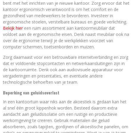
bent met het inrichten van je nieuwe kantoor. Zorg ervoor dat het
kantoor ergonomisch verantwoord is om het comfort en de
gezondheid van medewerkers te bevorderen. Investeer in
ergonomische stoelen, verstelbare bureaus en goede verlichting.
Bekijk hier
een ruim assortiment aan kantoormeubilair dat
voldoet aan de ergonomische eisen. Denk naast meubilair ook na
over de ergonomie terwijl je de werkplekken voorziet van
computer schermen, toetsenborden en muizen.
Zorg daarnaast voor een betrouwbare internetverbinding en zorg
dat er voldoende stopcontacten en netwerkaansluitingen zijn in
de kantoorruimte. Denk ook aan audiovisuele apparatuur voor
vergaderingen en presentaties, en eventuele andere
technologische behoeften van je team.
Beperking van geluidsoverlast
In een kantoortuin waar niks aan de akoestiek is gedaan kan het
al snel één groot kippenhok worden. Besteed daarom extra
aandacht aan geluidsisolatie om een rustige en productieve
werkomgeving te creëren. Gebruik materialen die geluid
absorberen, zoals tapijten, gordijnen of akoestische panelen, om
echo’s en omgevingsgeluid te verminderen. Weet je van je team