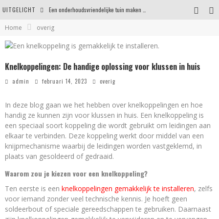
UITGELICHT
Een onderhoudsvriendelijke tuin maken zonder in te leveren op uitstraling
Home
overig
Eigentijdse en stijlvolle plafonnières voor iedere ruimte
Waar je op moet letten voordat je een woning koopt
Knelkoppelingen: De handige oplossing voor klussen in huis
Waarom persoonlijk matrasadvies het verschil maakt
admin
februari 14, 2023
overig
In deze blog gaan we het hebben over knelkoppelingen en hoe
handig ze kunnen zijn voor klussen in huis. Een knelkoppeling is
een speciaal soort koppeling die wordt gebruikt om leidingen aan
elkaar te verbinden. Deze koppeling werkt door middel van een
knijpmechanisme waarbij de leidingen worden vastgeklemd, in
plaats van gesoldeerd of gedraaid.
Waarom zou je kiezen voor een knelkoppeling?
Ten eerste is een
knelkoppelingen gemakkelijk te installeren
, zelfs
voor iemand zonder veel technische kennis. Je hoeft geen
soldeerbout of speciale gereedschappen te gebruiken. Daarnaast