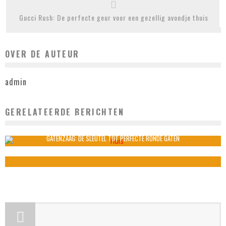
Gucci Rush: De perfecte geur voor een gezellig avondje thuis
OVER DE AUTEUR
admin
GERELATEERDE BERICHTEN
EEN NIEUW KANTOOR INRICHTEN? HIER MOET JE AAN DENKEN
admin
juli 25, 2023
GATENZAAG: DE SLEUTEL TOT PERFECTE RONDE GATEN
admin
juli 31, 2023