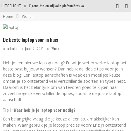
UITGELICHT
Eigentijdse en stijlvolle plafonnières voor iedere ruimte
Home
Wonen
Waar je op moet letten voordat je een woning koopt
Waarom persoonlijk matrasadvies het verschil maakt
De beste laptop voor in huis
Een onderhoudsvriendelijke tuin maken zonder in te leveren op uitstraling
admin
juni 2, 2021
Wonen
Heb je een nieuwe laptop nodig? En wil je weten welke laptop het
beste past bij jouw wensen? Dan heb ik de ideale tips voor je in
deze blog. Een laptop aanschaffen is vaak een moeilijke keuze,
omdat je zo ontzettend veel verschillende soorten en types hebt.
Daarom is het belangrijk om van tevoren goed te kijken naar
zoveel mogelijke verschillende opties, zodat je de juiste laptop
aanschaft.
Tip 1: Waar heb je je laptop voor nodig?
Een belangrijke vraag die je keuze al een stuk makkelijker kan
maken. Waar gebruik je je laptop precies voor? Er zijn ontzettend