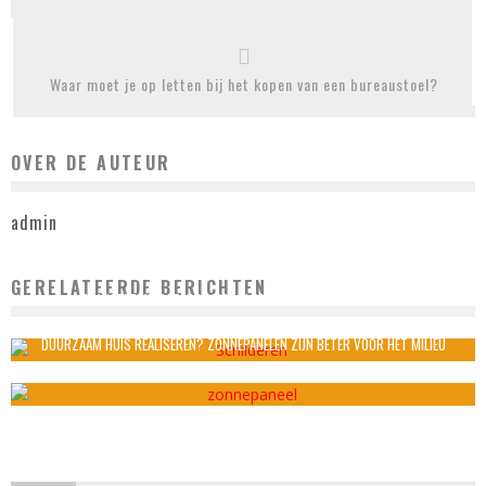
Waar moet je op letten bij het kopen van een bureaustoel?
OVER DE AUTEUR
admin
GERELATEERDE BERICHTEN
TRANSFORMEER JE HUIS MET SLIMME SCHILDER-MAKE-OVERS
admin
december 4, 2025
DUURZAAM HUIS REALISEREN? ZONNEPANELEN ZIJN BETER VOOR HET MILIEU
admin
december 23, 2021