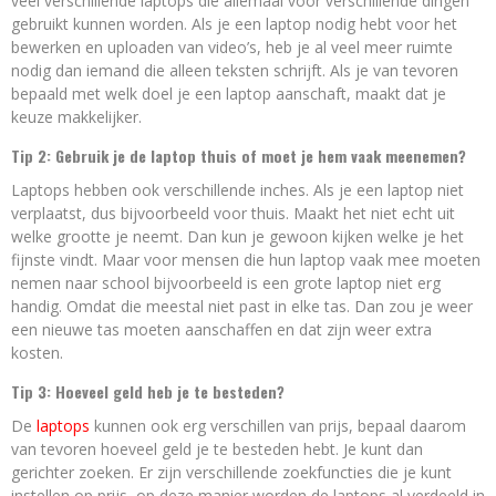
veel verschillende laptops die allemaal voor verschillende dingen
gebruikt kunnen worden. Als je een laptop nodig hebt voor het
bewerken en uploaden van video’s, heb je al veel meer ruimte
nodig dan iemand die alleen teksten schrijft. Als je van tevoren
bepaald met welk doel je een laptop aanschaft, maakt dat je
keuze makkelijker.
Tip 2: Gebruik je de laptop thuis of moet je hem vaak meenemen?
Laptops hebben ook verschillende inches. Als je een laptop niet
verplaatst, dus bijvoorbeeld voor thuis. Maakt het niet echt uit
welke grootte je neemt. Dan kun je gewoon kijken welke je het
fijnste vindt. Maar voor mensen die hun laptop vaak mee moeten
nemen naar school bijvoorbeeld is een grote laptop niet erg
handig. Omdat die meestal niet past in elke tas. Dan zou je weer
een nieuwe tas moeten aanschaffen en dat zijn weer extra
kosten.
Tip 3: Hoeveel geld heb je te besteden?
De
laptops
kunnen ook erg verschillen van prijs, bepaal daarom
van tevoren hoeveel geld je te besteden hebt. Je kunt dan
gerichter zoeken. Er zijn verschillende zoekfuncties die je kunt
instellen op prijs, op deze manier worden de laptops al verdeeld in