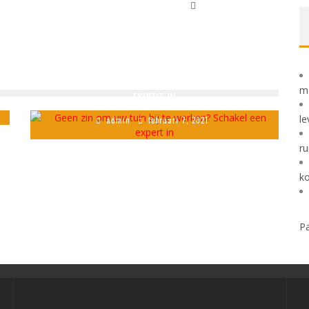
GEEN ZIN OM UW TUIN BIJ TE WERKEN? SCHAKEL EEN
m
EXPERT IN
le
admin
februari 7, 2021
ru
k
Pa