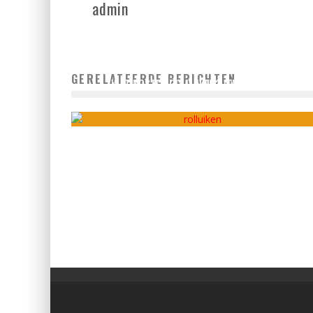
admin
GERELATEERDE BERICHTEN
WAT KOSTEN ROLLUIKEN? LEES HET HIER
admin
juli 12, 2021