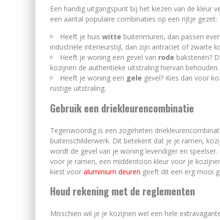
Een handig uitgangspunt bij het kiezen van de kleur v
een aantal populaire combinaties op een rijtje gezet:
Heeft je huis
witte
buitenmuren, dan passen evene
industriële interieurstijl, dan zijn antraciet of zwarte 
Heeft je woning een gevel van
rode
bakstenen? Da
kozijnen de authentieke uitstraling hiervan behouden.
Heeft je woning een
gele
gevel? Kies dan voor koz
rustige uitstraling.
Gebruik een driekleurencombinatie
Tegenwoordig is een zogeheten driekleurencombinatie
buitenschilderwerk. Dit betekent dat je je ramen, koz
wordt de gevel van je woning levendiger en speelser. 
voor je ramen, een middentoon kleur voor je kozijnen
kiest voor
aluminium deuren
geeft dit een erg mooi g
Houd rekening met de reglementen
Misschien wil je je kozijnen wel een hele extravagan