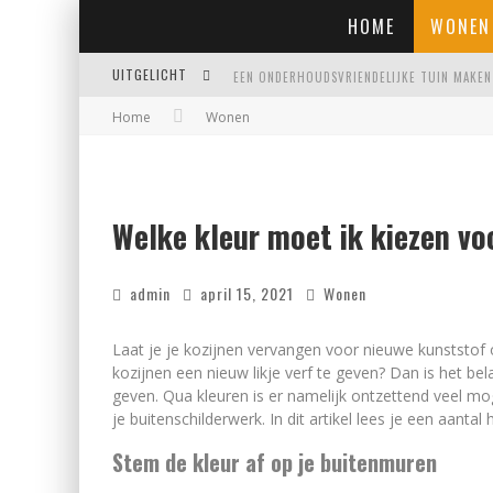
HOME
WONEN
UITGELICHT
Home
Wonen
EIGENTIJDSE EN STIJLVOLLE PLAFONNIÈRES 
WAAR JE OP MOET LETTEN VOORDAT JE EEN
WAAROM PERSOONLIJK MATRASADVIES HET V
Welke kleur moet ik kiezen vo
admin
april 15, 2021
Wonen
Laat je je kozijnen vervangen voor nieuwe kunststof
kozijnen een nieuw likje verf te geven? Dan is het bel
geven. Qua kleuren is er namelijk ontzettend veel mogel
je buitenschilderwerk. In dit artikel lees je een aantal
Stem de kleur af op je buitenmuren