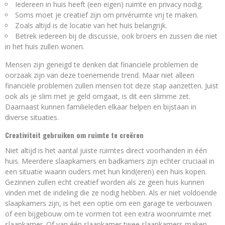
Iedereen in huis heeft (een eigen) ruimte en privacy nodig.
Soms moet je creatief zijn om privéruimte vrij te maken.
Zoals altijd is de locatie van het huis belangrijk.
Betrek iedereen bij de discussie, ook broers en zussen die niet
in het huis zullen wonen.
Mensen zijn geneigd te denken dat financiële problemen de
oorzaak zijn van deze toenemende trend. Maar niet alleen
financiële problemen zullen mensen tot deze stap aanzetten. Juist
ook als je slim met je geld omgaat, is dit een slimme zet.
Daarnaast kunnen familieleden elkaar helpen en bijstaan in
diverse situaties.
Creativiteit gebruiken om ruimte te creëren
Niet altijd is het aantal juiste ruimtes direct voorhanden in één
huis. Meerdere slaapkamers en badkamers zijn echter cruciaal in
een situatie waarin ouders met hun kind(eren) een huis kopen.
Gezinnen zullen echt creatief worden als ze geen huis kunnen
vinden met de indeling die ze nodig hebben. Als er niet voldoende
slaapkamers zijn, is het een optie om een garage te verbouwen
of een bijgebouw om te vormen tot een extra woonruimte met
slaapkamer. Of van één slaapkamer twee slaapkamers maken.