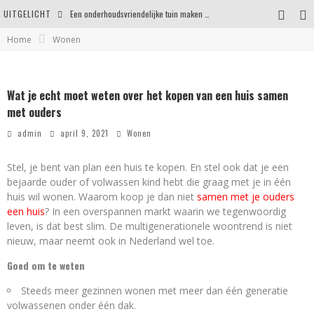
UITGELICHT
Eigentijdse en stijlvolle plafonnières voor iedere ruimte
Home
Wonen
Waar je op moet letten voordat je een woning koopt
Waarom persoonlijk matrasadvies het verschil maakt
Wat je echt moet weten over het kopen van een huis samen
met ouders
admin
april 9, 2021
Wonen
Stel, je bent van plan een huis te kopen. En stel ook dat je een
bejaarde ouder of volwassen kind hebt die graag met je in één
huis wil wonen. Waarom koop je dan niet
samen met je ouders
een huis
? In een overspannen markt waarin we tegenwoordig
leven, is dat best slim. De multigenerationele woontrend is niet
nieuw, maar neemt ook in Nederland wel toe.
Goed om te weten
Steeds meer gezinnen wonen met meer dan één generatie
volwassenen onder één dak.