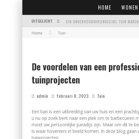
HOME
WONEN
UITGELICHT
Home
Tuin
EIGENTIJDSE EN STIJLVOLLE PLAFONNIÈRES 
WAAR JE OP MOET LETTEN VOORDAT JE EEN
WAAROM PERSOONLIJK MATRASADVIES HET V
De voordelen van een professi
tuinprojecten
admin
februari 8, 2023
Tuin
Een tuin is een uitbreiding van uw huis en een prach
u nu op zoek bent naar een plek om te barbecueën me
moet uw persoonlijke paradijs zijn. Maar om dit te be
is waar hoveniers in beeld komen. In deze blog gaan
tuinprojecten.