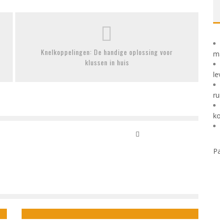
Knelkoppelingen: De handige oplossing voor
m
klussen in huis
le
ru
k
Pa
TAXUS BACCATA PLANTEN VAN DE KWEKERIJ
admin
maart 7, 2022