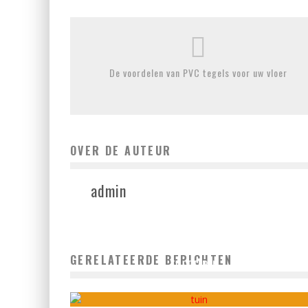
De voordelen van PVC tegels voor uw vloer
OVER DE AUTEUR
admin
COMBINEER JE HUIS EN TUIN OM EEN HEERLIJKE SFEER
GERELATEERDE BERICHTEN
TE CREËREN
admin
oktober 27, 2021