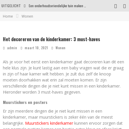
UITGELICHT
Een onderhoudsvriendelijke tuin maken zonder in te leveren op uitstraling
Home
Wonen
Eigentijdse en stijlvolle plafonnières voor iedere ruimte
Waar je op moet letten voordat je een woning koopt
Het decoreren van de kinderkamer: 3 must-haves
Waarom persoonlijk matrasadvies het verschil maakt
admin
maart 10, 2021
Wonen
Als je voor het eerst een kinderkamer gaat decoreren kan dit een
hele klus zijn. Je kunt lastig aan een baby vragen wat die er graag
in zijn of haar kamer wilt hebben. Je zult dus zelf de knoop
moeten doorhakken wat erin zal moeten komen. Er zijn
verschillende dingen die je niet kunt missen in een kinderkamer.
Hieronder worden 3 must-haves gegeven.
Muurstickers en posters
Er zijn meerdere dingen die je niet kunt missen in een
kinderkamer, maar muurstickers is zeker één van de meest
belangrijke.
Muurstickers kinderkamer
kunnen ervoor zorgen dat