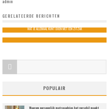
admin
GERELATEERDE BERICHTEN
DE VOORDELEN VAN PVC TEGELS VOOR UW VLOER
admin
februari 8, 2023
WAT JE ALLEMAAL KUNT DOEN MET EEN ZITZAK
admin
december 19, 2025
POPULAIR
Waarom persoonlijk matrasadvies het verschil maakt