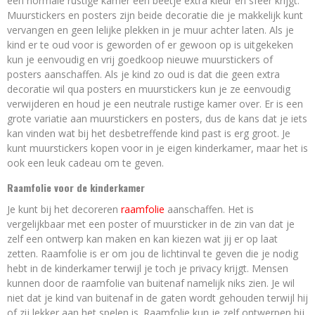
een normale rustige kamer een beetje extra kleur en sfeer krijgt.
Muurstickers en posters zijn beide decoratie die je makkelijk kunt
vervangen en geen lelijke plekken in je muur achter laten. Als je
kind er te oud voor is geworden of er gewoon op is uitgekeken
kun je eenvoudig en vrij goedkoop nieuwe muurstickers of
posters aanschaffen. Als je kind zo oud is dat die geen extra
decoratie wil qua posters en muurstickers kun je ze eenvoudig
verwijderen en houd je een neutrale rustige kamer over. Er is een
grote variatie aan muurstickers en posters, dus de kans dat je iets
kan vinden wat bij het desbetreffende kind past is erg groot. Je
kunt muurstickers kopen voor in je eigen kinderkamer, maar het is
ook een leuk cadeau om te geven.
Raamfolie voor de kinderkamer
Je kunt bij het decoreren
raamfolie
aanschaffen. Het is
vergelijkbaar met een poster of muursticker in de zin van dat je
zelf een ontwerp kan maken en kan kiezen wat jij er op laat
zetten. Raamfolie is er om jou de lichtinval te geven die je nodig
hebt in de kinderkamer terwijl je toch je privacy krijgt. Mensen
kunnen door de raamfolie van buitenaf namelijk niks zien. Je wil
niet dat je kind van buitenaf in de gaten wordt gehouden terwijl hij
of zij lekker aan het spelen is. Raamfolie kun je zelf ontwerpen bij