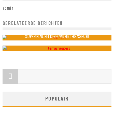
admin
GERELATEERDE BERICHTEN
WAAROM KIEZEN VOOR HOUTEN VERANDA’S
admin
juli 30, 2024
STAPPENPLAN: HET KIEZEN VAN EEN TERRASHEATER
admin
februari 14, 2022
POPULAIR