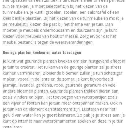
Het opzetten van een zithoek is de beste manier om een ​​perfecte
tuin te maken. Je moet selectief zijn bij het kiezen van de
tuinmeubelen. Je kunt ligstoelen, stoelen, een salontafel of een
klein bankje plaatsen. Bij het kiezen van de tuinmeubelen moet je
de meubelstijl kiezen die past bij het thema van je tuin. Dan
moeten je meubels onderhoudsarm en duurzaam zijn. Je kunt
kiezen voor meubels van hout of metaal. Zorg ervoor dat het
meubel bestand is tegen de weersveranderingen.
Geurige planten kweken en water toevoegen
Je kunt wat geurende planten kweken om een ​​rustgevend effect in
je tuin te creëren. Het ruiken van de geurige planten zal je stress
kunnen verminderen. Bloeiende bloemen zullen je tuin schattiger
maken, vooral in de lente en de zomer. Je kunt bijvoorbeeld
jasmijn, lavendel, gardenia, roos, geurende geranium en vele
andere bloemen planten. Geurende planten trekken dieren aan
zoals vlinders en bijen. Het toevoegen van waterpartijen zoals
een vijver of fontein kan je tuin meer ontspannen maken. Ook in
je tuin kan dit element een statement zijn. Luisteren naar het
geluid van water kan je geest kalmeren. Zo pak je je stress aan. Je
kunt op internet naar waterornamenten zoeken en deze in je tuin
installeren.