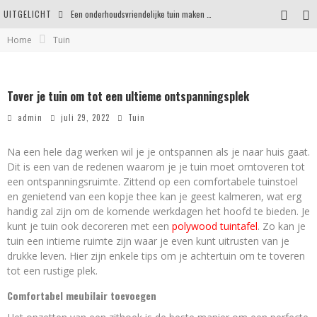
UITGELICHT
Een onderhoudsvriendelijke tuin maken zonder in te leveren op uitstraling
Home
Tuin
Eigentijdse en stijlvolle plafonnières voor iedere ruimte
Waar je op moet letten voordat je een woning koopt
Tover je tuin om tot een ultieme ontspanningsplek
Waarom persoonlijk matrasadvies het verschil maakt
admin
juli 29, 2022
Tuin
Na een hele dag werken wil je je ontspannen als je naar huis gaat.
Dit is een van de redenen waarom je je tuin moet omtoveren tot
een ontspanningsruimte. Zittend op een comfortabele tuinstoel
en genietend van een kopje thee kan je geest kalmeren, wat erg
handig zal zijn om de komende werkdagen het hoofd te bieden. Je
kunt je tuin ook decoreren met een
polywood tuintafel
. Zo kan je
tuin een intieme ruimte zijn waar je even kunt uitrusten van je
drukke leven. Hier zijn enkele tips om je achtertuin om te toveren
tot een rustige plek.
Comfortabel meubilair toevoegen