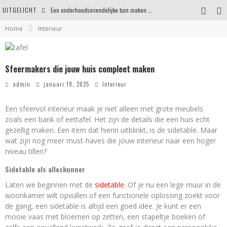
UITGELICHT
Een onderhoudsvriendelijke tuin maken zonder in te leveren op uitstraling
Home
Interieur
Eigentijdse en stijlvolle plafonnières voor iedere ruimte
Waar je op moet letten voordat je een woning koopt
Sfeermakers die jouw huis compleet maken
Waarom persoonlijk matrasadvies het verschil maakt
admin
januari 19, 2025
Interieur
Een sfeervol interieur maak je niet alleen met grote meubels
zoals een bank of eettafel. Het zijn de details die een huis echt
gezellig maken. Een item dat hierin uitblinkt, is de sidetable. Maar
wat zijn nog meer must-haves die jouw interieur naar een hoger
niveau tillen?
Sidetable als alleskunner
Laten we beginnen met de
sidetable
. Of je nu een lege muur in de
woonkamer wilt opvullen of een functionele oplossing zoekt voor
de gang, een sidetable is altijd een goed idee. Je kunt er een
mooie vaas met bloemen op zetten, een stapeltje boeken of