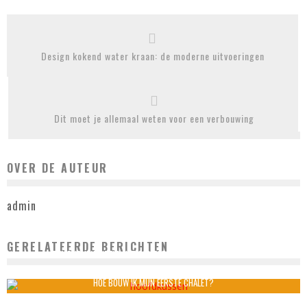
Design kokend water kraan: de moderne uitvoeringen
Dit moet je allemaal weten voor een verbouwing
OVER DE AUTEUR
admin
GERELATEERDE BERICHTEN
TEMPUR-KWALITEIT: HET COMFORT DAT JE HOOFD VERDIENT
admin
september 8, 2025
HOE BOUW IK MIJN EERSTE CHALET?
admin
maart 4, 2022