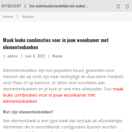
UITGELICHT
Een onderhoudsvriendelijke tuin maken zonder in te leveren op uitstraling
Home
Wonen
Eigentijdse en stijlvolle plafonnières voor iedere ruimte
Waar je op moet letten voordat je een woning koopt
Maak leuke combinaties voor in jouw woonkamer met
Waarom persoonlijk matrasadvies het verschil maakt
elementenbanken
admin
juni 8, 2023
Wonen
Elementenbanken zijn een populaire keuze geworden voor
mensen die op zoek zijn naar veelzijdige en duurzame meubels
voor thuis of op kantoor. Er zitten veel voordelen aan
elementenbanken en je kunt er veel mee afwisselen. Dus
maak
leuke combinaties voor in jouw woonkamer met
elementenbanken
.
Wat zijn elementenbanken?
Een elementbank is een type bank dat bestaat uit afzonderlijke
elementen die in verschillende configuraties kunnen worden