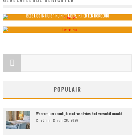
GERELATEERDE BERICHTEN
BEROEP DOEN OP EEN SLOTENMAKER IN TIJDEN VAN NOOD
admin
september 29, 2022
BEESTJES IN HUIS? NU NIET MEER, IK HEB EEN HORDEUR!
admin
januari 18, 2021
POPULAIR
Waarom persoonlijk matrasadvies het verschil maakt
admin
juli 28, 2026