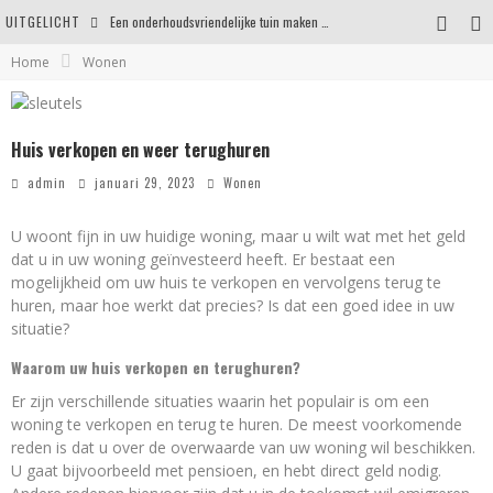
UITGELICHT
Een onderhoudsvriendelijke tuin maken zonder in te leveren op uitstraling
Home
Wonen
Eigentijdse en stijlvolle plafonnières voor iedere ruimte
Waar je op moet letten voordat je een woning koopt
Huis verkopen en weer terughuren
Waarom persoonlijk matrasadvies het verschil maakt
admin
januari 29, 2023
Wonen
U woont fijn in uw huidige woning, maar u wilt wat met het geld
dat u in uw woning geïnvesteerd heeft. Er bestaat een
mogelijkheid om uw huis te verkopen en vervolgens terug te
huren, maar hoe werkt dat precies? Is dat een goed idee in uw
situatie?
Waarom uw huis verkopen en terughuren?
Er zijn verschillende situaties waarin het populair is om een
woning te verkopen en terug te huren. De meest voorkomende
reden is dat u over de overwaarde van uw woning wil beschikken.
U gaat bijvoorbeeld met pensioen, en hebt direct geld nodig.