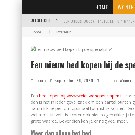
HOME
WONEN
UITGELICHT
Home
Interieur
EIGENTIJDSE EN STIJLVOLLE PLAFONNIÈRES 
WAAR JE OP MOET LETTEN VOORDAT JE EEN
WAAROM PERSOONLIJK MATRASADVIES HET V
Een nieuw bed kopen bij de spe
admin
september 26, 2020
Interieur
,
Wonen
Een
bed kopen bij www.weidswonenenslapen.nl
is ee
dan is het in ieder geval zaak om een aantal punten 
natuurlijk helpen om optimaal tot rust te komen. Da
wel moet kiezen, is echter ook niet zo gemakkelijk te
grote waarde. Bovendien kan je er nog veel meer.
Meer dan alleen het bed