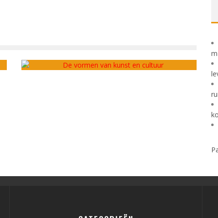
DE VORMEN VAN KUNST EN CULTUUR
m
admin
oktober 25, 2020
le
ru
k
Pa