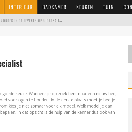
INTERIEUR
BADKAMER
KEUKEN
TUIN
CO
E
EN ONDERHOUDSVRIENDELIJKE TUIN MAKEN ZONDER IN TE LEVEREN OP UITSTRALING
VOOR IEDERE RUIMTE
 WONING KOOPT
ERSCHIL MAAKT
cialist
n goede keuze. Wanneer je op zoek bent naar een nieuw bed,
goed voor ogen te houden. In de eerste plaats moet je bed je
arom kies je niet zomaar voor elk model. Welk model je dan
 bepalen. In dat opzicht is de hulp van de kenner dus ook van