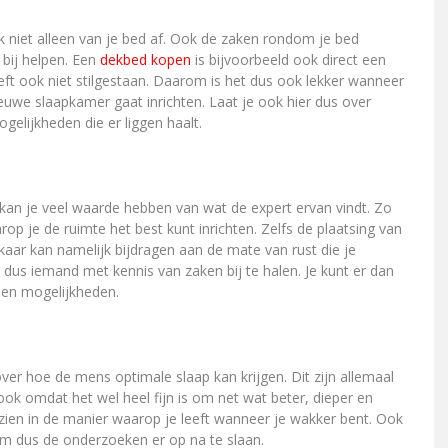
k niet alleen van je bed af. Ook de zaken rondom je bed
 bij helpen. Een
dekbed kopen
is bijvoorbeeld ook direct een
eft ook niet stilgestaan. Daarom is het dus ook lekker wanneer
euwe slaapkamer gaat inrichten. Laat je ook hier dus over
ogelijkheden die er liggen haalt.
kan je veel waarde hebben van wat de expert ervan vindt. Zo
p je de ruimte het best kunt inrichten. Zelfs de plaatsing van
aar kan namelijk bijdragen aan de mate van rust die je
n dus iemand met kennis van zaken bij te halen. Je kunt er dan
oden mogelijkheden.
ver hoe de mens optimale slaap kan krijgen. Dit zijn allemaal
ook omdat het wel heel fijn is om net wat beter, dieper en
ugzien in de manier waarop je leeft wanneer je wakker bent. Ook
 om dus de onderzoeken er op na te slaan.