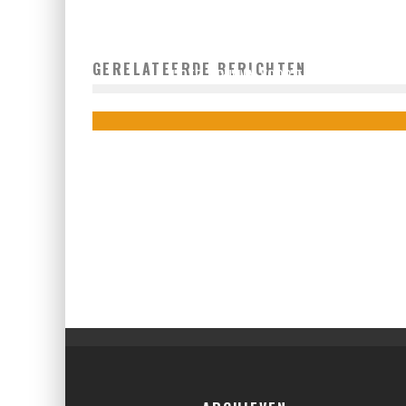
GERELATEERDE BERICHTEN
HOTEL SPULLEN VOOR THUIS?!
admin
april 17, 2021