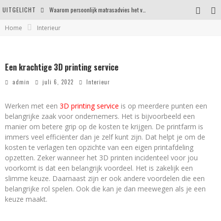
UITGELICHT
Waarom persoonlijk matrasadvies het verschil maakt
Home
Interieur
Een onderhoudsvriendelijke tuin maken zonder in te leveren op uitstraling
Eigentijdse en stijlvolle plafonnières voor iedere ruimte
Een krachtige 3D printing service
Waar je op moet letten voordat je een woning koopt
admin
juli 6, 2022
Interieur
Werken met een
3D printing service
is op meerdere punten een
belangrijke zaak voor ondernemers. Het is bijvoorbeeld een
manier om betere grip op de kosten te krijgen. De printfarm is
immers veel efficiënter dan je zelf kunt zijn. Dat helpt je om de
kosten te verlagen ten opzichte van een eigen printafdeling
opzetten. Zeker wanneer het 3D printen incidenteel voor jou
voorkomt is dat een belangrijk voordeel. Het is zakelijk een
slimme keuze. Daarnaast zijn er ook andere voordelen die een
belangrijke rol spelen. Ook die kan je dan meewegen als je een
keuze maakt.