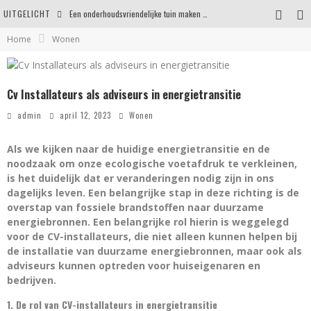
UITGELICHT
Een onderhoudsvriendelijke tuin maken zonder in te leveren op uitstraling
Home
Wonen
Eigentijdse en stijlvolle plafonnières voor iedere ruimte
Waar je op moet letten voordat je een woning koopt
Cv Installateurs als adviseurs in energietransitie
Waarom persoonlijk matrasadvies het verschil maakt
admin
april 12, 2023
Wonen
Als we kijken naar de huidige energietransitie en de
noodzaak om onze ecologische voetafdruk te verkleinen,
is het duidelijk dat er veranderingen nodig zijn in ons
dagelijks leven. Een belangrijke stap in deze richting is de
overstap van fossiele brandstoffen naar duurzame
energiebronnen. Een belangrijke rol hierin is weggelegd
voor de CV-installateurs, die niet alleen kunnen helpen bij
de installatie van duurzame energiebronnen, maar ook als
adviseurs kunnen optreden voor huiseigenaren en
bedrijven.
1. De rol van CV-installateurs in energietransitie