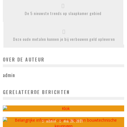
De 5 nieuwste trends op slaapkamer gebied
Deze oude metalen kunnen je bij verbouwen geld opleveren
OVER DE AUTEUR
admin
GERELATEERDE BERICHTEN
EEN OVERVLOED AAN KEUZE IN KLOKKEN IN VERSCHILLENDE WEBSHOPS
admin
oktober 30, 2020
BELANGRIJKE INFORMATIE OVER TAXATIES EN BOUWTECHNISCHE KEURINGEN
admin
mei 26, 2021