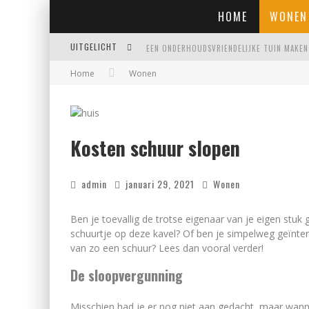
HOME
WONEN
UITGELICHT
Home
Wonen
EIGENTIJDSE EN STIJLVOLLE PLAFONNIÈRES 
WAAR JE OP MOET LETTEN VOORDAT JE EEN
WAAROM PERSOONLIJK MATRASADVIES HET V
Kosten schuur slopen
admin
januari 29, 2021
Wonen
Ben je toevallig de trotse eigenaar van je eigen stuk
schuurtje op deze kavel? Of ben je simpelweg geïnter
van zo een schuur? Lees dan vooral verder!
De sloopvergunning
Misschien had je er nog niet aan gedacht, maar wan