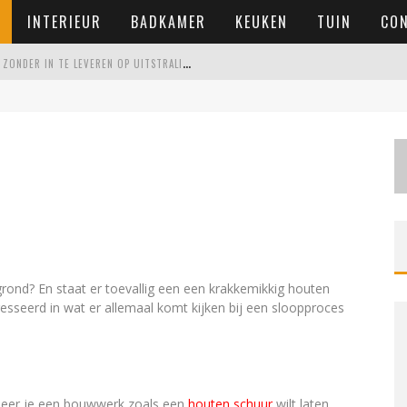
INTERIEUR
BADKAMER
KEUKEN
TUIN
CO
E
EN ONDERHOUDSVRIENDELIJKE TUIN MAKEN ZONDER IN TE LEVEREN OP UITSTRALING
VOOR IEDERE RUIMTE
 WONING KOOPT
ERSCHIL MAAKT
 grond? En staat er toevallig een een krakkemikkig houten
esseerd in wat er allemaal komt kijken bij een sloopproces
neer je een bouwwerk zoals een
houten schuur
wilt laten