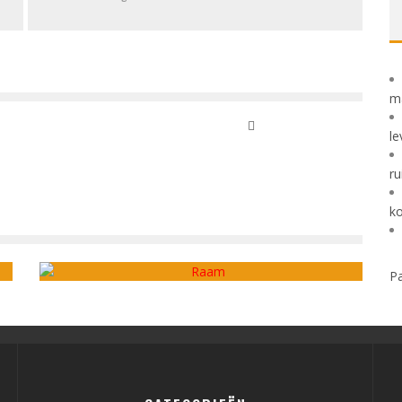
m
le
ru
TRIPLE GLAS, DAN ZIT JE PAS ECHT WARM DEZE
k
3
WINTER!
admin
december 6, 2020
Pa