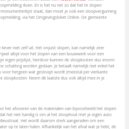
loopmelding doen. En is het nu net zo dat het te slopen
jke monumentenlijst staat, dan moet je ook een sloopvergunning
loopmelding, via het Omgevingsloket Online. De gemeente
ever niet zelf uit. Het onjuist slopen, kan namelijk zeer
vrijwel altijd voor het slopen van een bouwwerk voor een
zijn eigen prijslijst, hierdoor kunnen de sloopkosten dus enorm
me schatting worden gedaan. Je betaalt namelijk niet enkel het
ok voor hetgeen wat gesloopt wordt (meestal per vierkante
sloopkosten. Neem dit laatste dus ook altijd mee in je
or het afvoeren van de materialen van bijvoorbeeld het slopen
 dat het niet handig is om al het sloophout met je eigen auto
milieustraat. Het wordt daarom sterk aangeraden om een
later op te laten halen. Afhankelijk van het afval wat je hebt, de