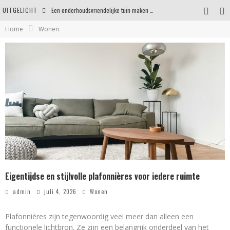
UITGELICHT
Een onderhoudsvriendelijke tuin maken zonder in te leveren op uitstraling
Home
Wonen
Eigentijdse en stijlvolle plafonnières voor iedere ruimte
Waar je op moet letten voordat je een woning koopt
Waarom persoonlijk matrasadvies het verschil maakt
Eigentijdse en stijlvolle plafonnières voor iedere ruimte
admin
juli 4, 2026
Wonen
Plafonnières zijn tegenwoordig veel meer dan alleen een
functionele lichtbron. Ze zijn een belangrijk onderdeel van het