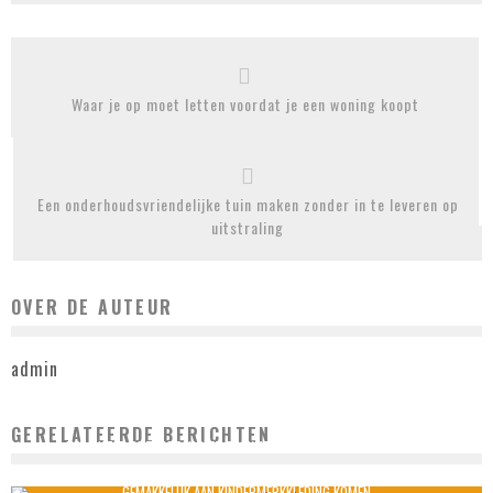
Waar je op moet letten voordat je een woning koopt
Een onderhoudsvriendelijke tuin maken zonder in te leveren op
uitstraling
OVER DE AUTEUR
admin
GERELATEERDE BERICHTEN
HET WATER ONTHARDEN MET EEN WATERONTHARDER VAN DIVISOFT
admin
februari 2, 2022
GEMAKKELIJK AAN KINDERMERKKLEDING KOMEN