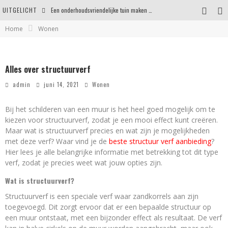
UITGELICHT
Een onderhoudsvriendelijke tuin maken zonder in te leveren op uitstraling
Home
Wonen
Eigentijdse en stijlvolle plafonnières voor iedere ruimte
Waar je op moet letten voordat je een woning koopt
Alles over structuurverf
Waarom persoonlijk matrasadvies het verschil maakt
admin
juni 14, 2021
Wonen
Bij het schilderen van een muur is het heel goed mogelijk om te
kiezen voor structuurverf, zodat je een mooi effect kunt creëren.
Maar wat is structuurverf precies en wat zijn je mogelijkheden
met deze verf? Waar vind je de
beste structuur verf aanbieding
?
Hier lees je alle belangrijke informatie met betrekking tot dit type
verf, zodat je precies weet wat jouw opties zijn.
Wat is structuurverf?
Structuurverf is een speciale verf waar zandkorrels aan zijn
toegevoegd. Dit zorgt ervoor dat er een bepaalde structuur op
een muur ontstaat, met een bijzonder effect als resultaat. De verf