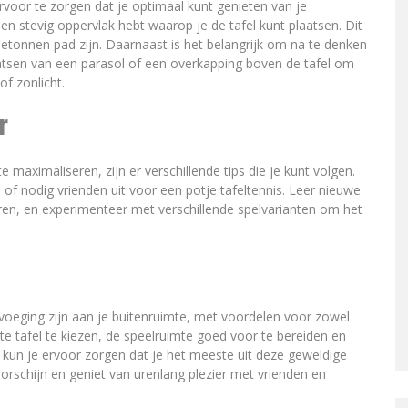
rvoor te zorgen dat je optimaal kunt genieten van je
k en stevig oppervlak hebt waarop je de tafel kunt plaatsen. Dit
betonnen pad zijn. Daarnaast is het belangrijk om na te denken
atsen van een parasol of een overkapping boven de tafel om
f zonlicht.
r
te maximaliseren, zijn er verschillende tips die je kunt volgen.
of nodig vrienden uit voor een potje tafeltennis. Leer nieuwe
ren, en experimenteer met verschillende spelvarianten om het
evoeging zijn aan je buitenruimte, met voordelen voor zowel
ste tafel te kiezen, de speelruimte goed voor te bereiden en
, kun je ervoor zorgen dat je het meeste uit deze geweldige
oorschijn en geniet van urenlang plezier met vrienden en