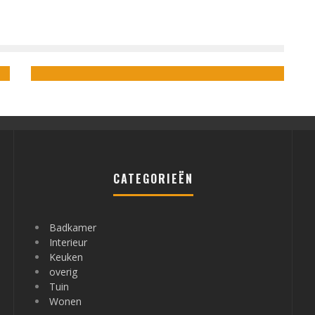
GEMAKKELIJKE EN CREATIEVE MANIEREN OM JE TUIN EEN
UPGRADE TE GEVEN
admin
juli 27, 2023
CATEGORIEËN
Badkamer
Interieur
Keuken
overig
Tuin
Wonen