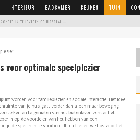
INTERIEUR
BADKAMER
KEUKEN
TUIN
CO
E
EN ONDERHOUDSVRIENDELIJKE TUIN MAKEN ZONDER IN TE LEVEREN OP UITSTRALING
VOOR IEDERE RUIMTE
 WONING KOOPT
ERSCHIL MAAKT
ps voor optimale speelplezier
lpunt worden voor familieplezier en sociale interactie. Het idee
tenruimte van je huis gaat verder dan alleen maar beweging.
versterken en te genieten van het buitenleven zonder het
 dieper in op de voordelen van het hebben van een
t, hoe je de speelruimte voorbereidt, en bieden we tips voor het