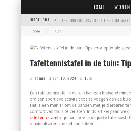
HOME
WONEN
UITGELICHT
Home
Tuin
EIGENTIJDSE EN STIJLVOLLE PLAFONNIÈRES 
WAAR JE OP MOET LETTEN VOORDAT JE EEN
WAAROM PERSOONLIJK MATRASADVIES HET V
Tafeltennistafel in de tuin: Ti
admin
juni 10, 2024
Tuin
Een tafeltennistafel in de tuin kan een bruisend midde
om een sportieve activiteit toe te voegen aan de bui
Het is een manier om de banden met je dierbaren te 
comfort van thuis te verlaten. In dit artikel gaan we
tafeltennistafel
in je tuin, hoe je de juiste tafel kies
maximaliseren van het speelplezier.