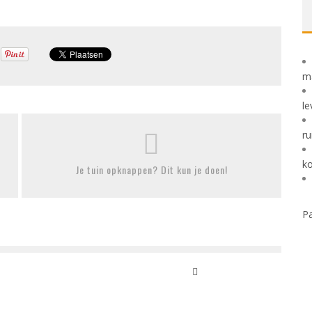
m
le
ru
k
Je tuin opknappen? Dit kun je doen!
Pa