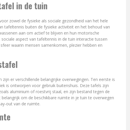
afel in de tuin
n voor zowel de fysieke als sociale gezondheid van het hele
n tafeltennis buiten de fysieke activiteit en het behoud van
lwassenen aan om actief te blijven en hun motorische
ociale aspect van tafeltennis in de tuin interactie tussen
en sfeer waarin mensen samenkomen, plezier hebben en
stafel
uin zijn er verschillende belangrijke overwegingen. Ten eerste is
fiek is ontworpen voor gebruik buitenshuis. Deze tafels zijn
ls aluminium of roestvrij staal, en zijn bestand tegen de
 belangrijk om de beschikbare ruimte in je tuin te overwegen
 lay-out van de ruimte.
imte