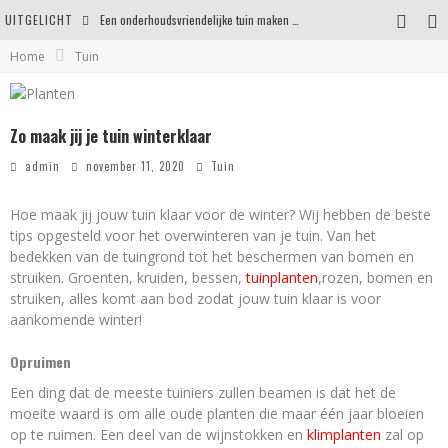
UITGELICHT
Een onderhoudsvriendelijke tuin maken zonder in te leveren op uitstraling
Home
Tuin
Eigentijdse en stijlvolle plafonnières voor iedere ruimte
Waar je op moet letten voordat je een woning koopt
Zo maak jij je tuin winterklaar
Waarom persoonlijk matrasadvies het verschil maakt
admin
november 11, 2020
Tuin
Hoe maak jij jouw tuin klaar voor de winter? Wij hebben de beste
tips opgesteld voor het overwinteren van je tuin. Van het
bedekken van de tuingrond tot het beschermen van bomen en
struiken. Groenten, kruiden, bessen,
tuinplanten
,rozen, bomen en
struiken, alles komt aan bod zodat jouw tuin klaar is voor
aankomende winter!
Opruimen
Een ding dat de meeste tuiniers zullen beamen is dat het de
moeite waard is om alle oude planten die maar één jaar bloeien
op te ruimen. Een deel van de wijnstokken en
klimplanten
zal op