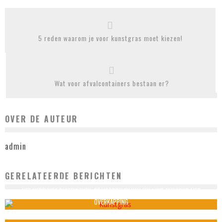
5 reden waarom je voor kunstgras moet kiezen!
Wat voor afvalcontainers bestaan er?
OVER DE AUTEUR
admin
GERELATEERDE BERICHTEN
5 REDEN WAAROM JE VOOR KUNSTGRAS MOET KIEZEN!
HET VERFIJNDE BUITENLEVEN: DE VOORDELEN VAN EEN LUXE TUINHUIS MET
admin
november 11, 2020
OVERKAPPING
admin
juli 12, 2023