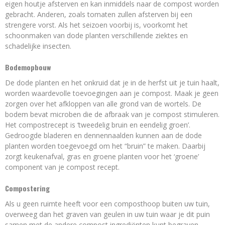
eigen houtje afsterven en kan inmiddels naar de compost worden
gebracht. Anderen, zoals tomaten zullen afsterven bij een
strengere vorst. Als het seizoen voorbij is, voorkomt het
schoonmaken van dode planten verschillende ziektes en
schadelijke insecten.
Bodemopbouw
De dode planten en het onkruid dat je in de herfst uit je tuin haalt,
worden waardevolle toevoegingen aan je compost. Maak je geen
zorgen over het afkloppen van alle grond van de wortels. De
bodem bevat microben die de afbraak van je compost stimuleren.
Het compostrecept is ‘tweedelig bruin en eendelig groen’.
Gedroogde bladeren en dennennaalden kunnen aan de dode
planten worden toegevoegd om het “bruin” te maken. Daarbij
zorgt keukenafval, gras en groene planten voor het ‘groene’
component van je compost recept.
Compostering
Als u geen ruimte heeft voor een composthoop buiten uw tuin,
overweeg dan het graven van geulen in uw tuin waar je dit puin
samen met de andere compost ingrediënten kunt begraven.